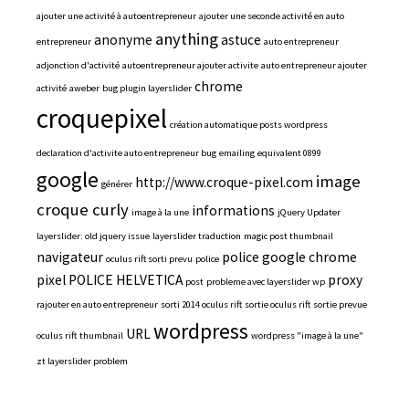
ajouter une activité à autoentrepreneur
ajouter une seconde activité en auto
anything
anonyme
astuce
entrepreneur
auto entrepreneur
adjonction d'activité
autoentrepreneur ajouter activite
auto entrepreneur ajouter
chrome
activité
aweber
bug plugin layerslider
croquepixel
création automatique posts wordpress
declaration d'activite auto entrepreneur bug
emailing
equivalent 0899
google
image
http://www.croque-pixel.com
générer
croque curly
informations
image à la une
jQuery Updater
layerslider: old jquery issue
layerslider traduction
magic post thumbnail
navigateur
police google chrome
oculus rift sorti prevu
police
pixel
POLICE HELVETICA
proxy
post
probleme avec layerslider wp
rajouter en auto entrepreneur
sorti 2014 oculus rift
sortie oculus rift
sortie prevue
wordpress
URL
oculus rift
thumbnail
wordpress "image à la une"
zt layerslider problem