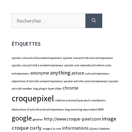
Rechercher :
ÉTIQUETTES
ajouter une acitivité autoentrepreneur
ajouter une activité auto entrepreneur
ajouter une activité à autoentrepreneur
ajouter une seconde activité en auto
anything
anonyme
astuce
entrepreneur
auto entrepreneur
adjonction d'activité
autoentrepreneur ajouter activite
auto entrepreneur ajouter
chrome
activité
aweber
bug plugin layerslider
croquepixel
création automatique posts wordpress
declaration d'activite auto entrepreneur bug
emailing
equivalent 0899
google
image
http://www.croque-pixel.com
générer
croque curly
informations
image à la une
jQuery Updater